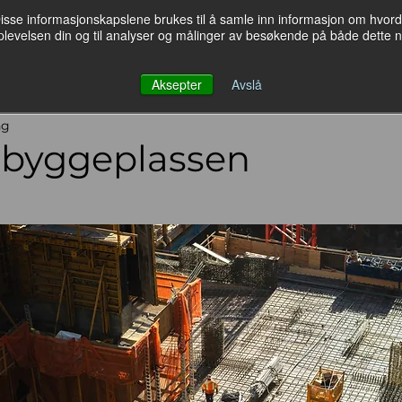
sse informasjonskapslene brukes til å samle inn informasjon om hvordan 
pplevelsen din og til analyser og målinger av besøkende på både dette 
akt oss
Samarbeid og API-er
HMS-Bloggen
Aksepter
Avslå
ng
byggeplassen