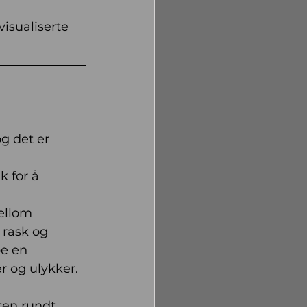
isualiserte 
g det er 
 for å 
ellom 
 rask og 
pe en 
r og ulykker. 
ten rundt 