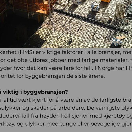
kerhet (HMS) er viktige faktorer i alle bransjer, men
r det ofte utføres jobber med farlige materialer, f
yder hvor det kan være fare for fall. I Norge har H
ioritet for byggebransjen de siste årene. 
 viktig i byggebransjen?
alltid vært kjent for å være en av de farligste br
sulykker og skader på arbeidere. De vanligste ulyk
uderer fall fra høyder, kollisjoner med kjøretøy o
verktøy, og ulykker med tunge eller bevegelige gje