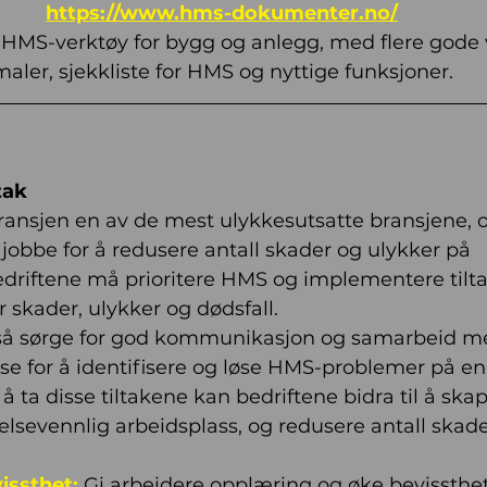
https://www.hms-dokumenter.no/
s HMS-verktøy for bygg og anlegg, med flere gode v
maler, sjekkliste for HMS og nyttige funksjoner.
tak
ansjen en av de mest ulykkesutsatte bransjene, o
å jobbe for å redusere antall skader og ulykker på 
driftene må prioritere HMS og implementere tiltak
r skader, ulykker og dødsfall.
så sørge for god kommunikasjon og samarbeid m
lse
for å identifisere og løse HMS-problemer på en
å ta disse tiltakene kan bedriftene bidra til å ska
lsevennlig arbeidsplass, og redusere antall skade
ssthet: 
Gi arbeidere opplæring og øke bevissthe