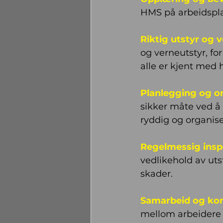
HMS på arbeidspl
Riktig utstyr og 
og verneutstyr, for
alle er kjent med 
Planlegging og or
sikker måte ved å 
ryddig og organise
Regelmessig insp
vedlikehold av uts
skader.
Samarbeid og ko
mellom arbeidere 