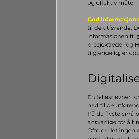
og effektiv måte.
God informasjonsf
til de utførende. 
informasjonen til 
a
prosjektleder og H
tilgjengelig, er op
Digitalis
En fellesnevner fo
ned til de utføren
På de fleste små 
ansvarlige for å f
Ofte er det ingen o
gjort, eller at rikt