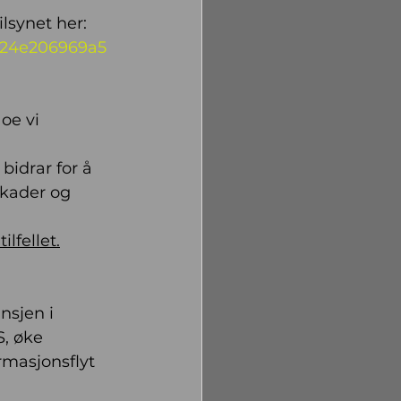
lsynet her: 
b024e206969a5
oe vi 
 bidrar for å 
kader og 
lfellet.
nsjen i 
, øke 
masjonsflyt 