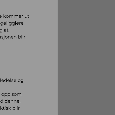
kke kommer ut 
geliggjøre 
g at 
sjonen blir 
ledelse og 
v opp som 
ed denne. 
tisk blir 