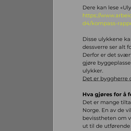
Dere kan lese «Uly
https://www.arbe
d4/kompass-rappo
Disse ulykkene kan 
dessverre ser alt fo
Derfor er det svært
gjøre byggeplasse
ulykker.
Det er byggherre og
Hva gjøres for å
Det er mange tilta
Norge. En av de vi
bevisstheten om v
ut til de utførend