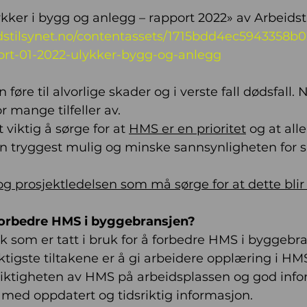
kker i bygg og anlegg – rapport 2022» av Arbeidsti
idstilsynet.no/contentassets/1715bdd4ec5943358
rt-01-2022-ulykker-bygg-og-anlegg
føre til alvorlige skader og i verste fall dødsfall. N
r mange tilfeller av. 
 viktig å sørge for at 
HMS er en prioritet
 og at alle
n tryggest mulig og minske sannsynligheten for s
 prosjektledelsen som må sørge for at dette blir ti
 forbedre HMS i byggebransjen?
k som er tatt i bruk for å forbedre HMS i byggebra
ktigste tiltakene er å gi arbeidere opplæring i HMS
iktigheten av HMS på arbeidsplassen og god infor
e med oppdatert og tidsriktig informasjon. 