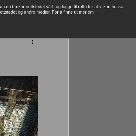
du bruker nettstedet vårt, og legge til rette for at vi kan huske
nettstedet og andre medier. For å finne ut mer om
Logg inn
21 51 92 92