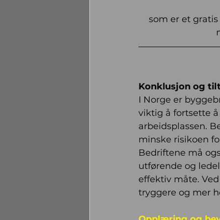
som er et grati
Konklusjon og
til
I Norge er byggebr
viktig å fortsette 
arbeidsplassen. Be
minske risikoen fo
Bedriftene må og
utførende og lede
effektiv måte. Ved 
tryggere og mer he
Opplæring og bevi