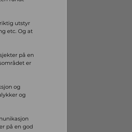
iktig utstyr 
ng etc. Og at 
jekter på en 
dsområdet er 
sjon og 
ulykker og 
munikasjon 
er på en god 