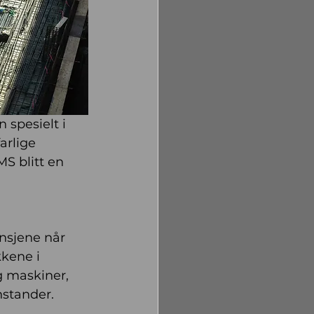
 spesielt i 
arlige 
MS blitt en 
ansjene når 
kene i 
g maskiner, 
nstander.