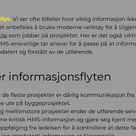
lyt:
 Vi ser ofte tilfeller hvor viktig informasjon i
Det anbefales å bruke moderne verktøy for å tilgjen
lle
 som jobber på prosjektet. Her er det også vikti
MS-ansvarlige tar ansvar for å passe på at informa
pdatert og forstått av de utførende.
er informasjonsflyten
r de fleste prosjekter er dårlig kommunikasjon fra 
de ute på byggeprosjektet.
og mellomstore prosjekter ender de utførende sel
inne kritisk HMS-informasjon og gjøre seg kjent m
ppfølging fra ledelsen for å kontrollere at dette fak
ig (og oppdatert) informasjon er tilgjengelig.