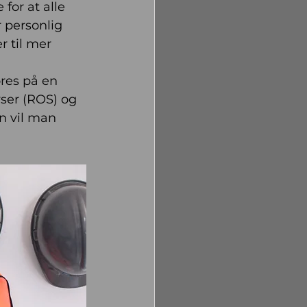
for at alle 
r personlig 
 til mer 
res på en 
ser (ROS) og 
n vil man 