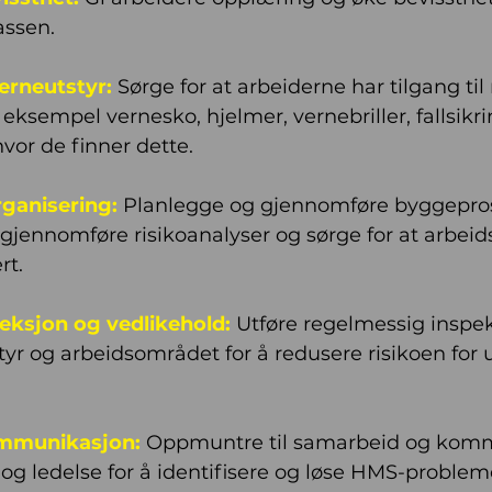
assen.
verneutstyr:
 Sørge for at arbeiderne har tilgang til r
 eksempel vernesko, hjelmer, vernebriller, fallsikri
hvor de finner dette.
ganisering: 
Planlegge og gjennomføre byggepros
gjennomføre risikoanalyser og sørge for at arbei
rt.
eksjon og vedlikehold: 
Utføre regelmessig inspek
tyr og arbeidsområdet for å redusere risikoen for 
mmunikasjon:
 Oppmuntre til samarbeid og kom
og ledelse for å identifisere og løse HMS-problem